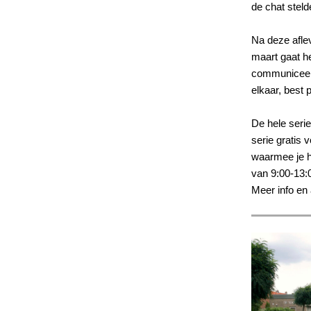
de chat steld
Na deze afle
maart gaat h
communiceer 
elkaar, best 
De hele serie
serie gratis 
waarmee je h
van 9:00-13:0
Meer info en