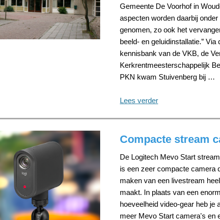
Gemeente De Voorhof in Woude
aspecten worden daarbij onder 
genomen, zo ook het vervange
beeld- en geluidinstallatie.” Via 
kennisbank van de VKB, de Ver
Kerkrentmeesterschappelijk Be
PKN kwam Stuivenberg bij …
Lees verder
Compacte stream 
De Logitech Mevo Start strea
is een zeer compacte camera d
maken van een livestream heel
maakt. In plaats van een enor
hoeveelheid video-gear heb je 
meer Mevo Start camera's en 