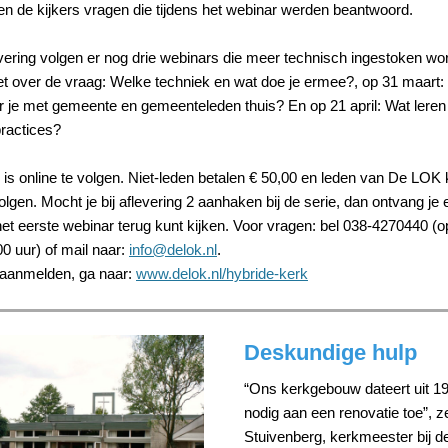
en de kijkers vragen die tijdens het webinar werden beantwoord.
vering volgen er nog drie webinars die meer technisch ingestoken wo
et over de vraag: Welke techniek en wat doe je ermee?, op 31 maart:
je met gemeente en gemeenteleden thuis? En op 21 april: Wat lere
practices?
 is online te volgen. Niet-leden betalen € 50,00 en leden van De LOK
volgen. Mocht je bij aflevering 2 aanhaken bij de serie, dan ontvang je 
et eerste webinar terug kunt kijken. Voor vragen: bel 038-4270440 (
0 uur) of mail naar:
info@delok.nl
.
 aanmelden, ga naar:
www.delok.nl/hybride-kerk
Deskundige hulp
“Ons kerkgebouw dateert uit 19
nodig aan een renovatie toe”, z
Stuivenberg, kerkmeester bij d