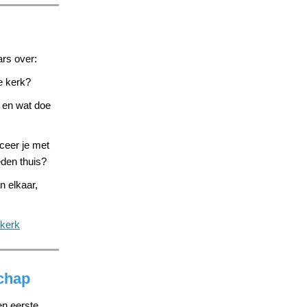
rs over:
de kerk?
 en wat doe
ceer je met
den thuis?
n elkaar,
-kerk
chap
en eerste