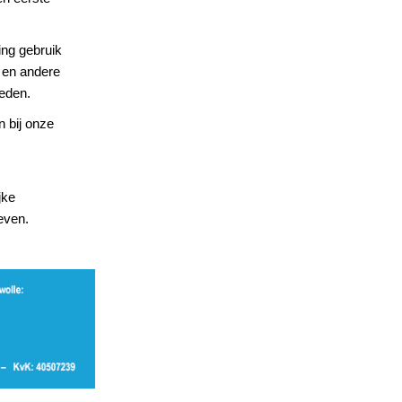
ing gebruik
 en andere
eden.
n bij onze
jke
even.