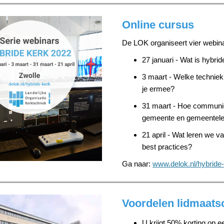
Online cursus
De LOK organiseert vier webina
27 januari - Wat is hybri
3 maart - Welke techniek
je ermee?
31 maart - Hoe communi
gemeente en gemeentele
21 april - Wat leren we va
best practices?
Ga naar:
www.delok.nl/hybride
Voordelen lidmaats
U krijgt 50% korting op e