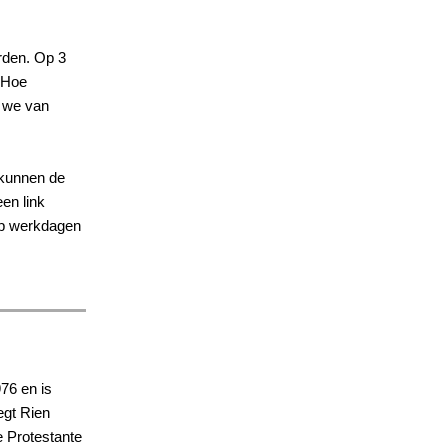
rden. Op 3
 Hoe
n we van
 kunnen de
een link
op werkdagen
76 en is
egt Rien
e Protestante