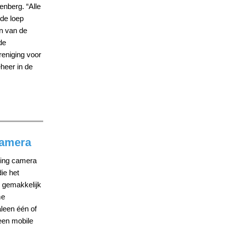
nberg. “Alle
de loep
n van de
de
eniging voor
heer in de
camera
ming camera
ie het
 gemakkelijk
me
aleen één of
een mobile