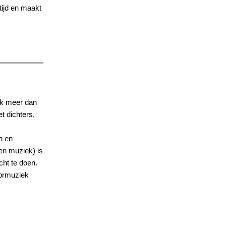
tijd en maakt
ak meer dan
t dichters,
n en
 en muziek) is
cht te doen.
oormuziek