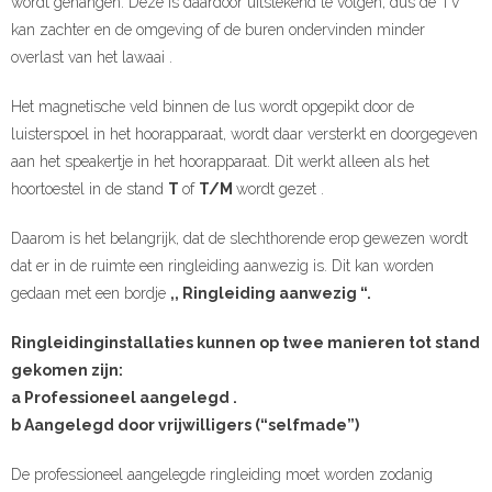
wordt gehangen. Deze is daardoor uitstekend te volgen, dus de TV
kan zachter en de omgeving of de buren ondervinden minder
overlast van het lawaai .
Het magnetische veld binnen de lus wordt opgepikt door de
luisterspoel in het hoorapparaat, wordt daar versterkt en doorgegeven
aan het speakertje in het hoorapparaat. Dit werkt alleen als het
hoortoestel in de stand
T
of
T/M
wordt gezet .
Daarom is het belangrijk, dat de slechthorende erop gewezen wordt
dat er in de ruimte een ringleiding aanwezig is. Dit kan worden
gedaan met een bordje
,, Ringleiding aanwezig “.
Ringleidinginstallaties kunnen op twee manieren tot stand
gekomen zijn:
a Professioneel aangelegd .
b Aangelegd door vrijwilligers (“selfmade”)
De professioneel aangelegde ringleiding moet worden zodanig