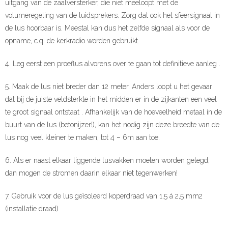
uitgang van de zaalversterker, die niet meeloopt met de
volumeregeling van de luidsprekers. Zorg dat ook het sfeersignaal in
de lus hoorbaar is. Meestal kan dus het zelfde signaal als voor de
opname, c.q. de kerkradio worden gebruikt.
4. Leg eerst een proeflus alvorens over te gaan tot definitieve aanleg .
5. Maak de lus niet breder dan 12 meter. Anders loopt u het gevaar
dat bij de juiste veldsterkte in het midden er in de zijkanten een veel
te groot signaal ontstaat . Afhankelijk van de hoeveelheid metaal in de
buurt van de lus (betonijzer!), kan het nodig zijn deze breedte van de
lus nog veel kleiner te maken, tot 4 – 6m aan toe.
6. Als er naast elkaar liggende lusvakken moeten worden gelegd,
dan mogen de stromen daarin elkaar niet tegenwerken!
7. Gebruik voor de lus geïsoleerd koperdraad van 1,5 á 2,5 mm2
(installatie draad)