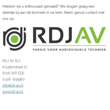
Hebben we u enthousiast gemaakt? We dragen graag een
steentje bij aan de techniek in uw kerk. Neem gerust contact met
ons op.
RDJ AV B.V.
Kryptonstraat 22
6718 WR EDE
0318- 845980
info@rdj-av.nl
www.rdj-av.nl