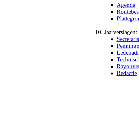
Agenda
Routebes
Plattegro
Jaarverslagen:
Secretaris
Penningm
Ledenadmi
Technisc
Rayonver
Redactie